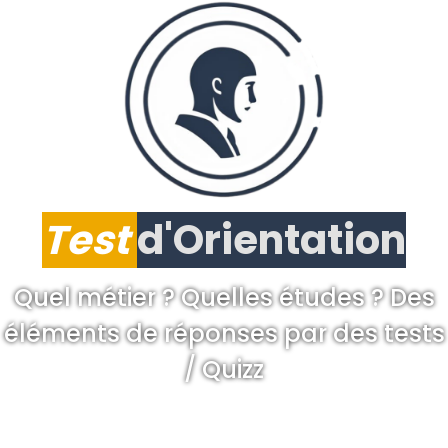
Test
d'Orientation
Quel métier ? Quelles études ? Des
éléments de réponses par des tests
/ Quizz